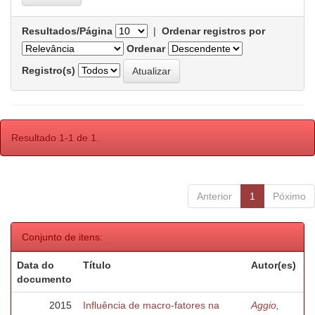
Resultados/Página
|
Ordenar registros por
Ordenar
Registro(s)
Resultado 1-1 de 1.
Anterior
1
Póximo
Conjunto de itens:
Data do
Título
Autor(es)
documento
2015
Influência de macro-fatores na
Aggio,