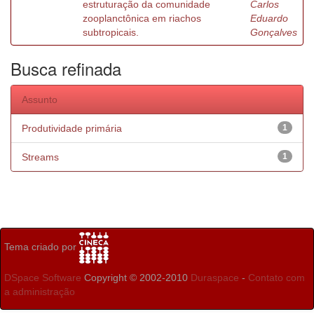
estruturação da comunidade
Carlos
zooplanctônica em riachos
Eduardo
subtropicais.
Gonçalves
Busca refinada
Assunto
Produtividade primária
1
Streams
1
Tema criado por
DSpace Software
Copyright © 2002-2010
Duraspace
-
Contato com
a administração