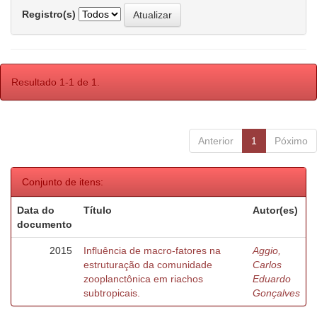
Registro(s)
Resultado 1-1 de 1.
Anterior
1
Póximo
Conjunto de itens:
Data do
Título
Autor(es)
documento
2015
Influência de macro-fatores na
Aggio,
estruturação da comunidade
Carlos
zooplanctônica em riachos
Eduardo
subtropicais.
Gonçalves