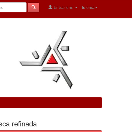
Entrar em:
Idioma
sca refinada