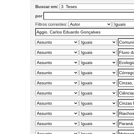
Buscar em:
por
Filtros correntes: