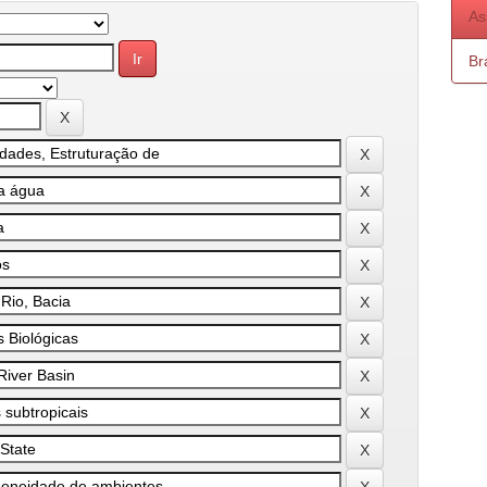
As
Bra