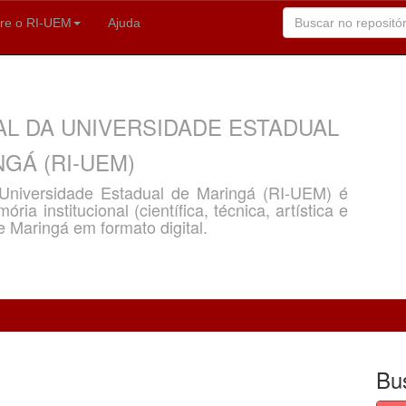
re o RI-UEM
Ajuda
AL DA UNIVERSIDADE ESTADUAL
GÁ (RI-UEM)
a Universidade Estadual de Maringá (RI-UEM) é
ria institucional (científica, técnica, artística e
e Maringá em formato digital.
Bu