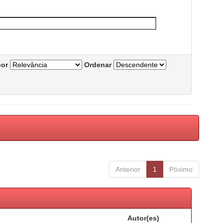
por
Ordenar
Anterior
1
Póximo
Autor(es)