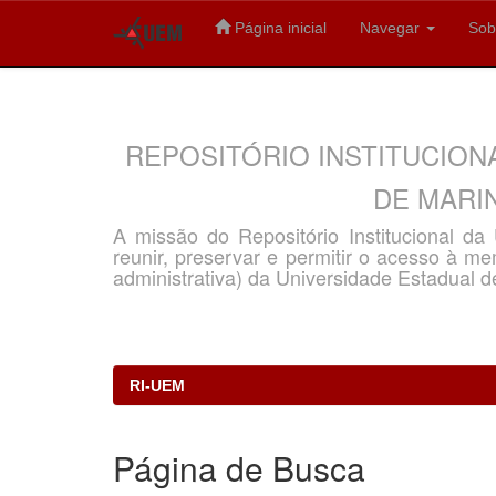
Página inicial
Navegar
Sob
Skip
navigation
REPOSITÓRIO INSTITUCION
DE MARIN
A missão do Repositório Institucional d
reunir, preservar e permitir o acesso à memó
administrativa) da Universidade Estadual d
RI-UEM
Página de Busca