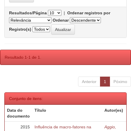
Resultados/Página
|
Ordenar registros por
Ordenar
Registro(s)
Resultado 1-1 de 1.
Anterior
1
Póximo
Conjunto de itens:
Data do
Título
Autor(es)
documento
2015
Influência de macro-fatores na
Aggio,