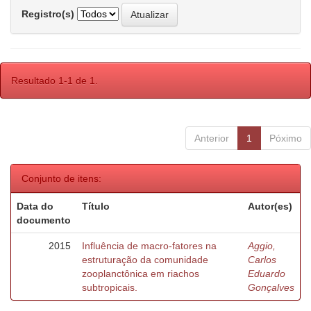
Registro(s)
Resultado 1-1 de 1.
Anterior
1
Póximo
Conjunto de itens:
Data do
Título
Autor(es)
documento
2015
Influência de macro-fatores na
Aggio,
estruturação da comunidade
Carlos
zooplanctônica em riachos
Eduardo
subtropicais.
Gonçalves