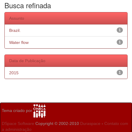
Busca refinada
Assunto
Brazil.
1
Water flow
1
Data de Publicação
2015
1
Tema criado por
DSpace Software
Copyright © 2002-2010
Duraspace
-
Contato com
a administração