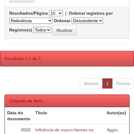
Resultados/Página
|
Ordenar registros por
Ordenar
Registro(s)
Resultado 1-1 de 1.
Anterior
1
Póximo
Conjunto de itens:
Data do
Título
Autor(es)
documento
2015
Influência de macro-fatores na
Aggio,