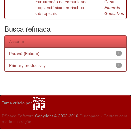
estruturação da comunidade
Carlos
zooplanctônica em riachos
Eduardo
subtropicais.
Gonçalves
Busca refinada
Assunto
Paraná (Estado)
1
Primary productivity
1
Tema criado por
DSpace Software
Copyright © 2002-2010
Duraspace
-
Contato com
a administração