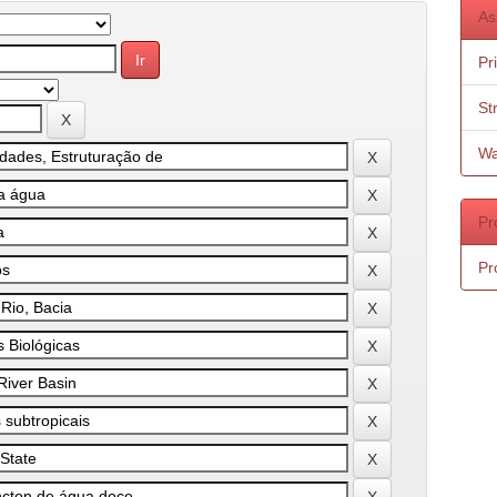
As
Pr
St
Wa
Pr
Pr