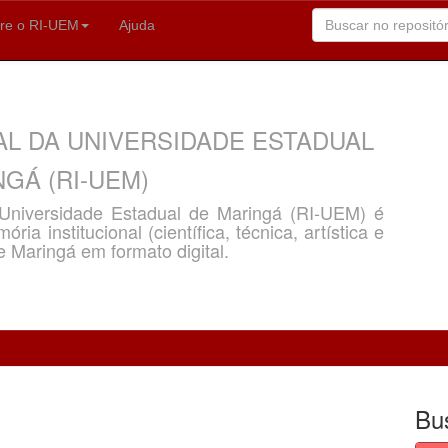
re o RI-UEM
Ajuda
AL DA UNIVERSIDADE ESTADUAL
GÁ (RI-UEM)
a Universidade Estadual de Maringá (RI-UEM) é
ria institucional (científica, técnica, artística e
e Maringá em formato digital.
Bu