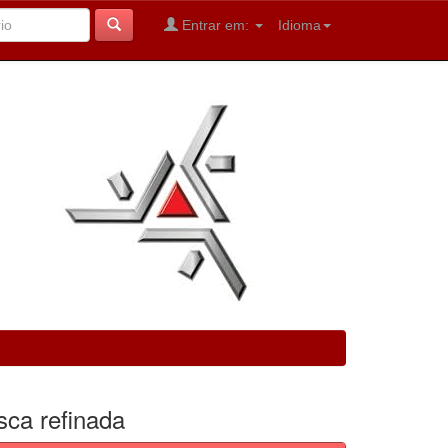
Entrar em:
Idioma
sca refinada