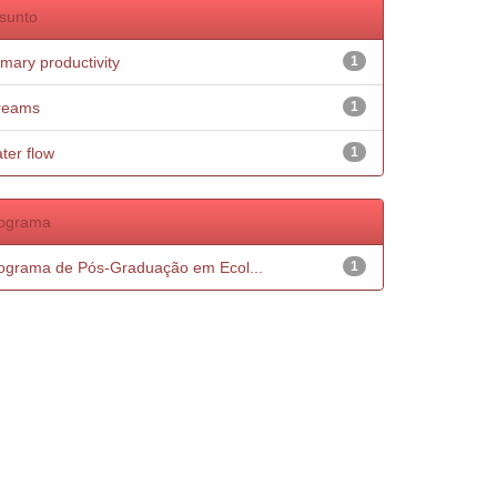
sunto
imary productivity
1
reams
1
ter flow
1
ograma
ograma de Pós-Graduação em Ecol...
1