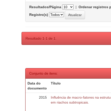
Resultados/Página
|
Ordenar registros 
Registro(s)
Resultado 1-1 de 1.
Conjunto de itens:
Data do
Título
documento
2015
Influência de macro-fatores na estru
em riachos subtropicais.