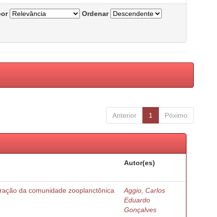
por
Ordenar
Anterior
1
Póximo
Autor(es)
turação da comunidade zooplanctônica
Aggio, Carlos
Eduardo
Gonçalves