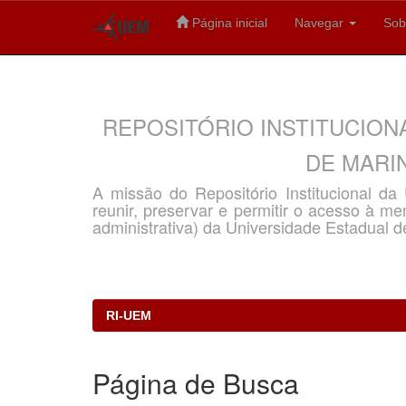
Página inicial
Navegar
Sob
Skip
navigation
REPOSITÓRIO INSTITUCION
DE MARIN
A missão do Repositório Institucional d
reunir, preservar e permitir o acesso à memó
administrativa) da Universidade Estadual d
RI-UEM
Página de Busca