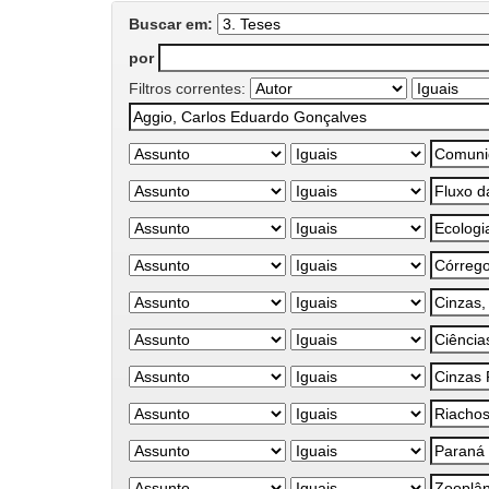
Buscar em:
por
Filtros correntes: