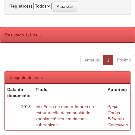
Registro(s)
Resultado 1-1 de 1.
Anterior
1
Póximo
Conjunto de itens:
Data do
Título
Autor(es)
documento
2015
Influência de macro-fatores na
Aggio,
estruturação da comunidade
Carlos
zooplanctônica em riachos
Eduardo
subtropicais.
Gonçalves