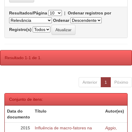
Resultados/Página
|
Ordenar registros por
Ordenar
Registro(s)
Resultado 1-1 de 1.
Anterior
1
Póximo
Conjunto de itens:
Data do
Título
Autor(es)
documento
2015
Influência de macro-fatores na
Aggio,