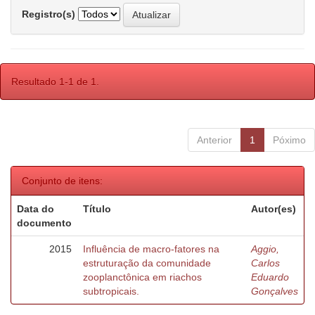
Registro(s)
Resultado 1-1 de 1.
Anterior
1
Póximo
Conjunto de itens:
Data do
Título
Autor(es)
documento
2015
Influência de macro-fatores na
Aggio,
estruturação da comunidade
Carlos
zooplanctônica em riachos
Eduardo
subtropicais.
Gonçalves