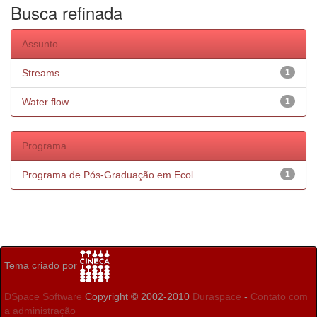
Busca refinada
Assunto
Streams
1
Water flow
1
Programa
Programa de Pós-Graduação em Ecol...
1
Tema criado por
DSpace Software
Copyright © 2002-2010
Duraspace
-
Contato com
a administração