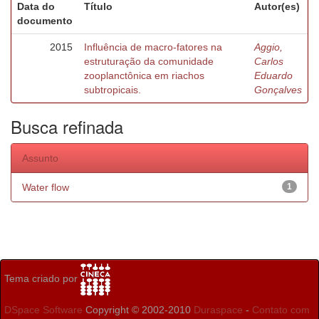
Data do
Título
Autor(es)
documento
2015
Influência de macro-fatores na
Aggio,
estruturação da comunidade
Carlos
zooplanctônica em riachos
Eduardo
subtropicais.
Gonçalves
Busca refinada
Assunto
Water flow
1
Tema criado por
DSpace Software
Copyright © 2002-2010
Duraspace
-
Contato com