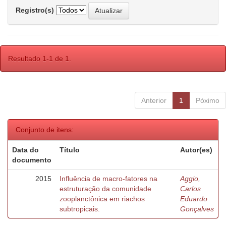
Registro(s)
Resultado 1-1 de 1.
Anterior
1
Póximo
Conjunto de itens:
Data do
Título
Autor(es)
documento
2015
Influência de macro-fatores na
Aggio,
estruturação da comunidade
Carlos
zooplanctônica em riachos
Eduardo
subtropicais.
Gonçalves