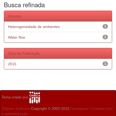
Busca refinada
Assunto
Heterogeneidade de ambientes
1
Water flow
1
Data de Publicação
2015
1
Tema criado por
DSpace Software
Copyright © 2002-2010
Duraspace
-
Contato com
a administração