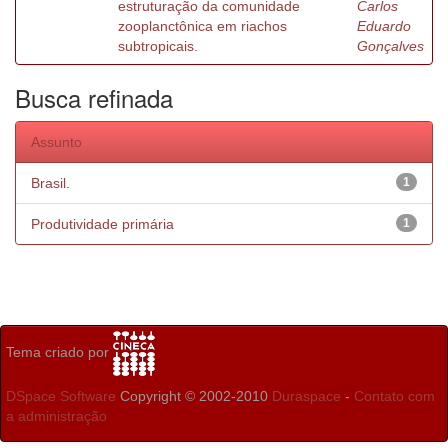
estruturação da comunidade
Carlos
zooplanctônica em riachos
Eduardo
subtropicais.
Gonçalves
Busca refinada
Assunto
Brasil.
1
Produtividade primária
1
Tema criado por
DSpace Software
Copyright © 2002-2010
Duraspace
-
Contato com
a administração