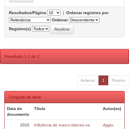
Resultados/Página
|
Ordenar registros por
Ordenar
Registro(s)
Resultado 1-1 de 1.
Anterior
1
Póximo
Conjunto de itens:
Data do
Título
Autor(es)
documento
2015
Influência de macro-fatores na
Aggio,