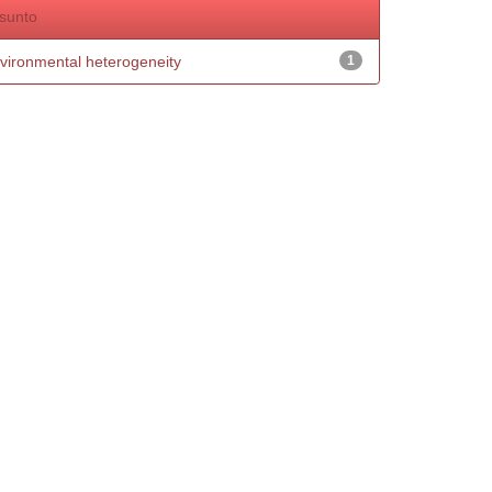
sunto
vironmental heterogeneity
1