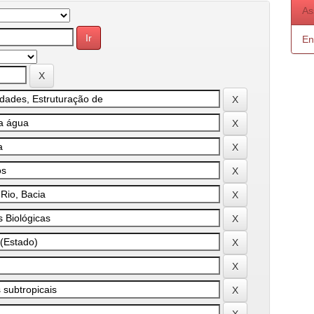
As
En