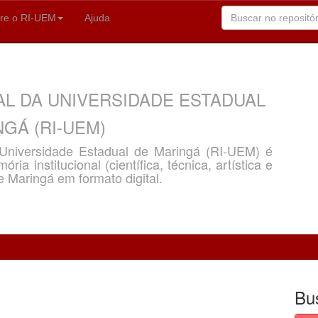
re o RI-UEM
Ajuda
AL DA UNIVERSIDADE ESTADUAL
GÁ (RI-UEM)
a Universidade Estadual de Maringá (RI-UEM) é
ria institucional (científica, técnica, artística e
e Maringá em formato digital.
Bu