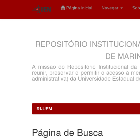
Página inicial
Navegar
Sob
Skip
navigation
REPOSITÓRIO INSTITUCION
DE MARIN
A missão do Repositório Institucional d
reunir, preservar e permitir o acesso à memó
administrativa) da Universidade Estadual d
RI-UEM
Página de Busca