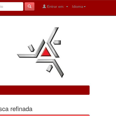
Entrar em:
Idioma
sca refinada