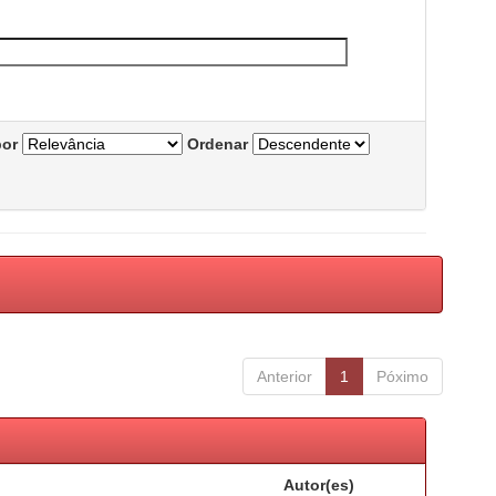
por
Ordenar
Anterior
1
Póximo
Autor(es)