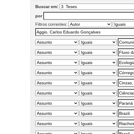
Buscar em:
por
Filtros correntes: