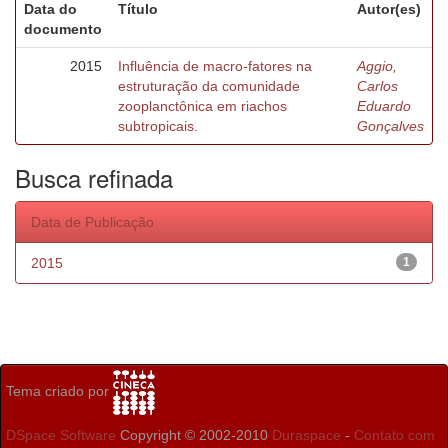
Data do
Título
Autor(es)
documento
2015
Influência de macro-fatores na
Aggio,
estruturação da comunidade
Carlos
zooplanctônica em riachos
Eduardo
subtropicais.
Gonçalves
Busca refinada
Data de Publicação
2015
1
Tema criado por
DSpace Software
Copyright © 2002-2010
Duraspace
-
Contato com