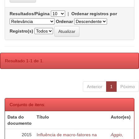
Resultados/Página
|
Ordenar registros por
Ordenar
Registro(s)
Resultado 1-1 de 1.
Anterior
1
Póximo
Conjunto de itens:
Data do
Título
Autor(es)
documento
2015
Influência de macro-fatores na
Aggio,