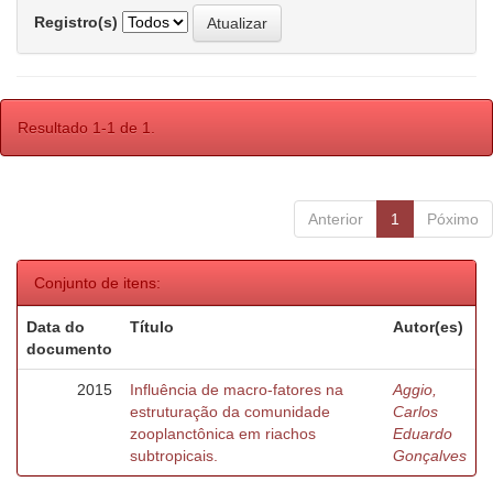
Registro(s)
Resultado 1-1 de 1.
Anterior
1
Póximo
Conjunto de itens:
Data do
Título
Autor(es)
documento
2015
Influência de macro-fatores na
Aggio,
estruturação da comunidade
Carlos
zooplanctônica em riachos
Eduardo
subtropicais.
Gonçalves