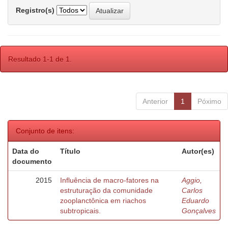
Registro(s)
Resultado 1-1 de 1.
Anterior
1
Póximo
Conjunto de itens:
Data do
Título
Autor(es)
documento
2015
Influência de macro-fatores na
Aggio,
estruturação da comunidade
Carlos
zooplanctônica em riachos
Eduardo
subtropicais.
Gonçalves