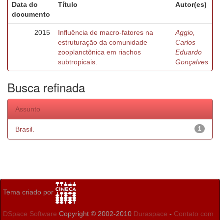
Data do
Título
Autor(es)
documento
2015
Influência de macro-fatores na
Aggio,
estruturação da comunidade
Carlos
zooplanctônica em riachos
Eduardo
subtropicais.
Gonçalves
Busca refinada
Assunto
Brasil.
1
Tema criado por
DSpace Software
Copyright © 2002-2010
Duraspace
-
Contato com