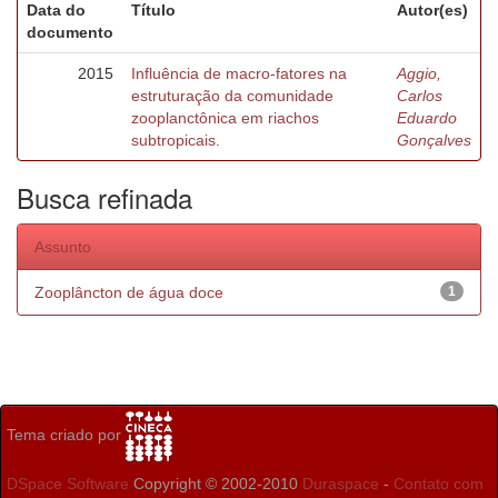
Data do
Título
Autor(es)
documento
2015
Influência de macro-fatores na
Aggio,
estruturação da comunidade
Carlos
zooplanctônica em riachos
Eduardo
subtropicais.
Gonçalves
Busca refinada
Assunto
Zooplâncton de água doce
1
Tema criado por
DSpace Software
Copyright © 2002-2010
Duraspace
-
Contato com