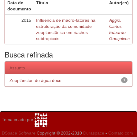
Data do
Título
Autor(es)
documento
2015
Influência de macro-fatores na
Aggio,
estruturação da comunidade
Carlos
zooplanctônica em riachos
Eduardo
subtropicais.
Gonçalves
Busca refinada
Assunto
Zooplâncton de água doce
1
Tema criado por
DSpace Software
Copyright © 2002-2010
Duraspace
-
Contato com