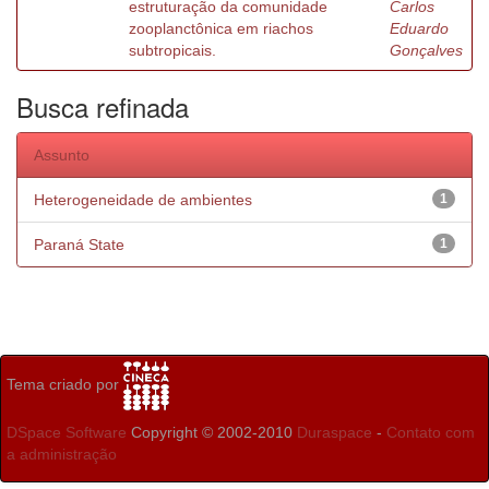
estruturação da comunidade
Carlos
zooplanctônica em riachos
Eduardo
subtropicais.
Gonçalves
Busca refinada
Assunto
Heterogeneidade de ambientes
1
Paraná State
1
Tema criado por
DSpace Software
Copyright © 2002-2010
Duraspace
-
Contato com
a administração