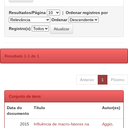
Resultados/Página
|
Ordenar registros por
Ordenar
Registro(s)
Resultado 1-1 de 1.
Anterior
1
Póximo
Conjunto de itens:
Data do
Título
Autor(es)
documento
2015
Influência de macro-fatores na
Aggio,