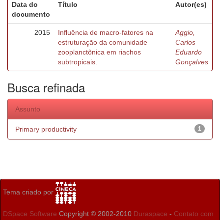
Data do
Título
Autor(es)
documento
2015
Influência de macro-fatores na
Aggio,
estruturação da comunidade
Carlos
zooplanctônica em riachos
Eduardo
subtropicais.
Gonçalves
Busca refinada
Assunto
Primary productivity
1
Tema criado por
DSpace Software
Copyright © 2002-2010
Duraspace
-
Contato com