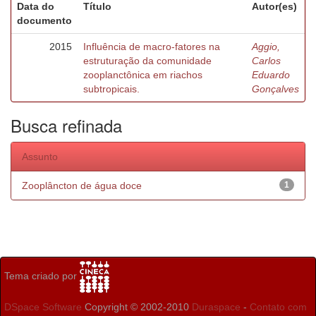
Data do
Título
Autor(es)
documento
2015
Influência de macro-fatores na
Aggio,
estruturação da comunidade
Carlos
zooplanctônica em riachos
Eduardo
subtropicais.
Gonçalves
Busca refinada
Assunto
Zooplâncton de água doce
1
Tema criado por
DSpace Software
Copyright © 2002-2010
Duraspace
-
Contato com