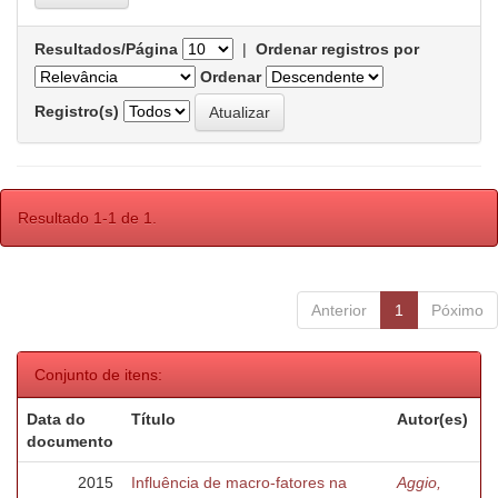
Resultados/Página
|
Ordenar registros por
Ordenar
Registro(s)
Resultado 1-1 de 1.
Anterior
1
Póximo
Conjunto de itens:
Data do
Título
Autor(es)
documento
2015
Influência de macro-fatores na
Aggio,