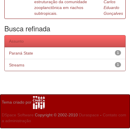
estruturação da comunidade
Carlos
zooplanctônica em riachos
Eduardo
subtropicais.
Gonçalves
Busca refinada
Assunto
Paraná State
1
Streams
1
Tema criado por
DSpace Software
Copyright © 2002-2010
Duraspace
-
Contato com
a administração