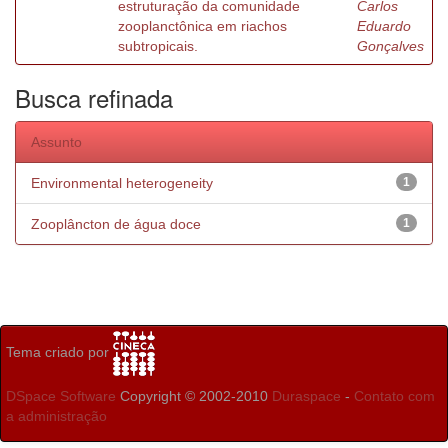
estruturação da comunidade
Carlos
zooplanctônica em riachos
Eduardo
subtropicais.
Gonçalves
Busca refinada
Assunto
Environmental heterogeneity
1
Zooplâncton de água doce
1
Tema criado por
DSpace Software
Copyright © 2002-2010
Duraspace
-
Contato com
a administração