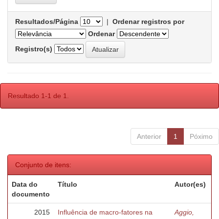
Resultados/Página
|
Ordenar registros por
Ordenar
Registro(s)
Resultado 1-1 de 1.
Anterior
1
Póximo
Conjunto de itens:
Data do
Título
Autor(es)
documento
2015
Influência de macro-fatores na
Aggio,