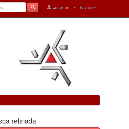
Entrar em:
Idioma
sca refinada