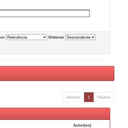
por
Ordenar
Anterior
1
Póximo
Autor(es)