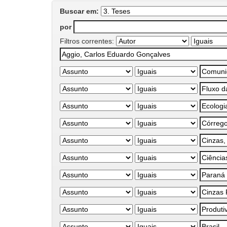
Buscar em:
por
Filtros correntes: