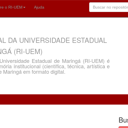
re o RI-UEM
Ajuda
AL DA UNIVERSIDADE ESTADUAL
GÁ (RI-UEM)
a Universidade Estadual de Maringá (RI-UEM) é
ria institucional (científica, técnica, artística e
e Maringá em formato digital.
Bu