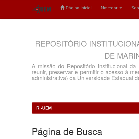
Página inicial
Navegar
Sob
Skip
navigation
REPOSITÓRIO INSTITUCION
DE MARIN
A missão do Repositório Institucional d
reunir, preservar e permitir o acesso à memó
administrativa) da Universidade Estadual d
RI-UEM
Página de Busca