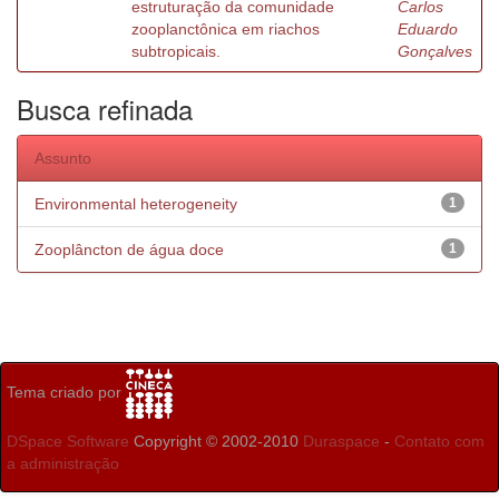
estruturação da comunidade
Carlos
zooplanctônica em riachos
Eduardo
subtropicais.
Gonçalves
Busca refinada
Assunto
Environmental heterogeneity
1
Zooplâncton de água doce
1
Tema criado por
DSpace Software
Copyright © 2002-2010
Duraspace
-
Contato com
a administração