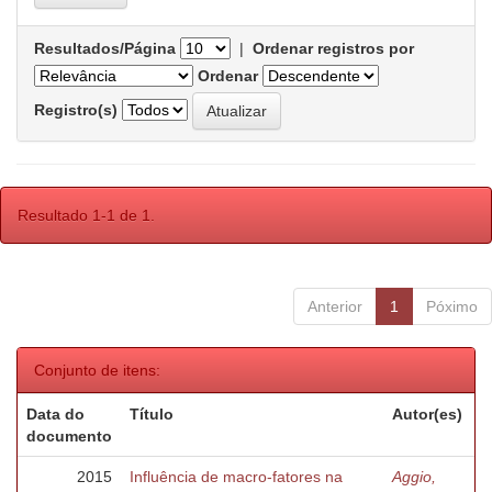
Resultados/Página
|
Ordenar registros por
Ordenar
Registro(s)
Resultado 1-1 de 1.
Anterior
1
Póximo
Conjunto de itens:
Data do
Título
Autor(es)
documento
2015
Influência de macro-fatores na
Aggio,