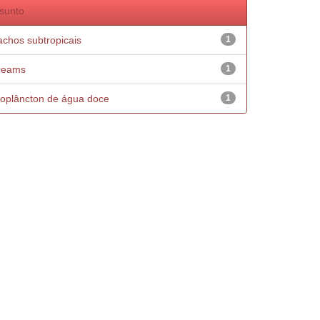
sunto
achos subtropicais
1
reams
1
oplâncton de água doce
1