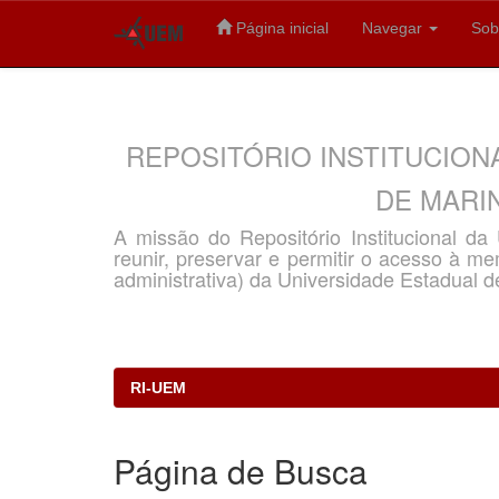
Página inicial
Navegar
Sob
Skip
navigation
REPOSITÓRIO INSTITUCION
DE MARIN
A missão do Repositório Institucional d
reunir, preservar e permitir o acesso à memó
administrativa) da Universidade Estadual d
RI-UEM
Página de Busca