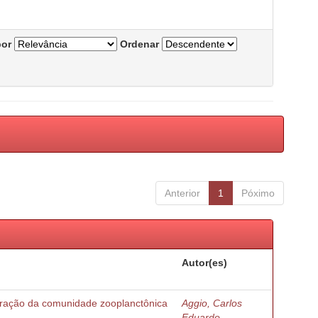
por
Ordenar
Anterior
1
Póximo
Autor(es)
turação da comunidade zooplanctônica
Aggio, Carlos
Eduardo