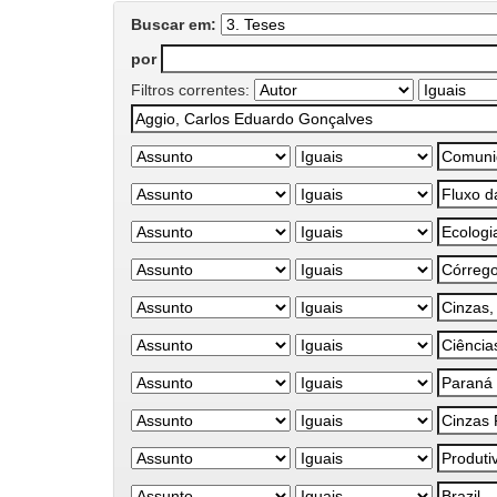
Buscar em:
por
Filtros correntes: