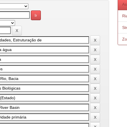
As
Ri
St
Zo