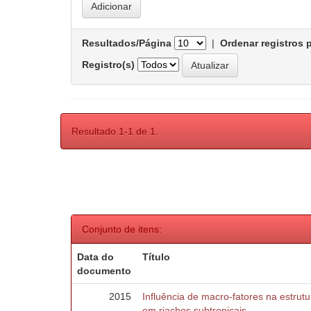
Resultados/Página
|
Ordenar registros 
Registro(s)
Resultado 1-1 de 1.
Conjunto de itens:
Data do
Título
documento
2015
Influência de macro-fatores na estru
em riachos subtropicais.