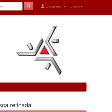
Entrar em:
Idioma
sca refinada