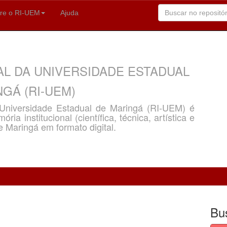
re o RI-UEM
Ajuda
AL DA UNIVERSIDADE ESTADUAL
GÁ (RI-UEM)
a Universidade Estadual de Maringá (RI-UEM) é
ria institucional (científica, técnica, artística e
e Maringá em formato digital.
Bu