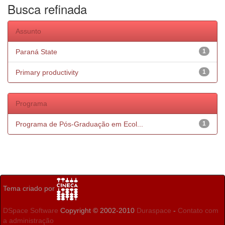
Busca refinada
Assunto
Paraná State
1
Primary productivity
1
Programa
Programa de Pós-Graduação em Ecol...
1
Tema criado por
DSpace Software
Copyright © 2002-2010
Duraspace
-
Contato com
a administração