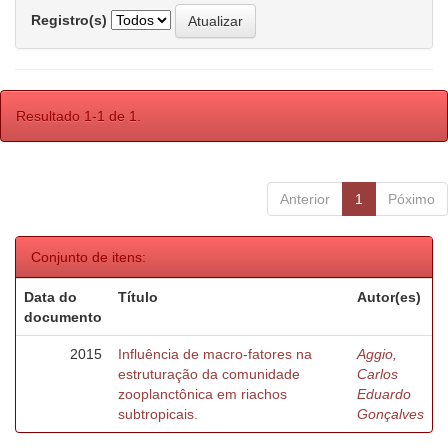
Registro(s)
Resultado 1-1 de 1.
Anterior
1
Póximo
Conjunto de itens:
Data do
Título
Autor(es)
documento
2015
Influência de macro-fatores na
Aggio,
estruturação da comunidade
Carlos
zooplanctônica em riachos
Eduardo
subtropicais.
Gonçalves