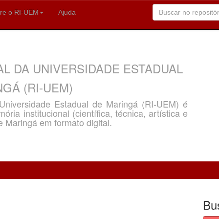
re o RI-UEM
Ajuda
AL DA UNIVERSIDADE ESTADUAL
GÁ (RI-UEM)
a Universidade Estadual de Maringá (RI-UEM) é
ria institucional (científica, técnica, artística e
e Maringá em formato digital.
Bu