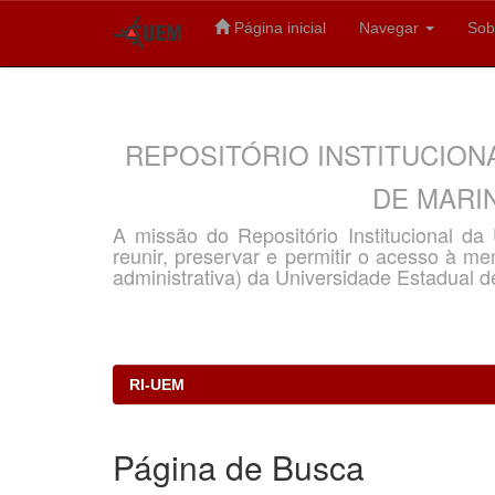
Página inicial
Navegar
Sob
Skip
navigation
REPOSITÓRIO INSTITUCION
DE MARIN
A missão do Repositório Institucional d
reunir, preservar e permitir o acesso à memó
administrativa) da Universidade Estadual d
RI-UEM
Página de Busca