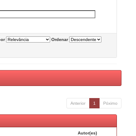
por
Ordenar
Anterior
1
Póximo
Autor(es)