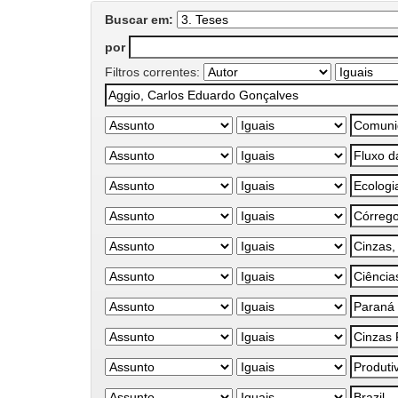
Buscar em:
por
Filtros correntes: