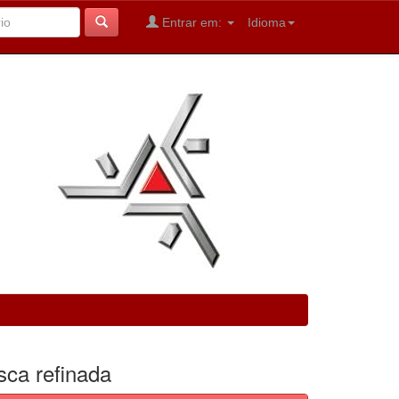
Entrar em:
Idioma
sca refinada