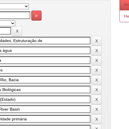
As
He