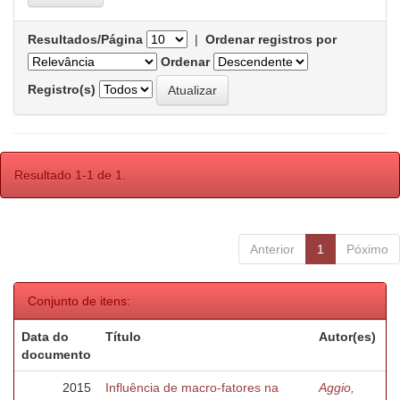
Resultados/Página
|
Ordenar registros por
Ordenar
Registro(s)
Resultado 1-1 de 1.
Anterior
1
Póximo
Conjunto de itens:
Data do
Título
Autor(es)
documento
2015
Influência de macro-fatores na
Aggio,