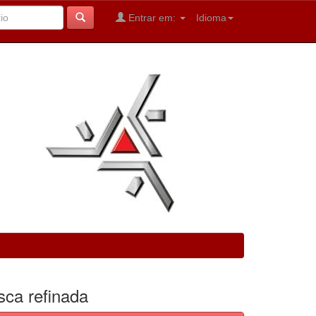
Entrar em:
Idioma
sca refinada