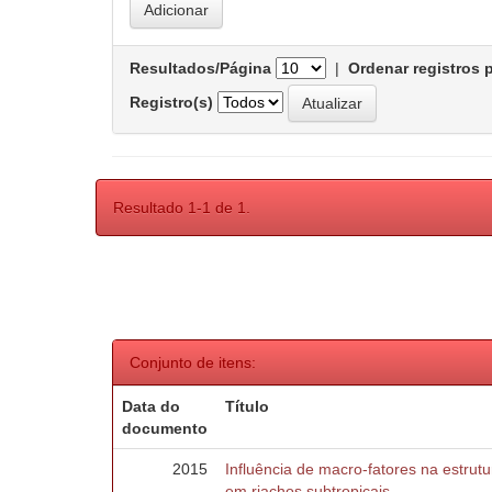
Resultados/Página
|
Ordenar registros 
Registro(s)
Resultado 1-1 de 1.
Conjunto de itens:
Data do
Título
documento
2015
Influência de macro-fatores na estru
em riachos subtropicais.