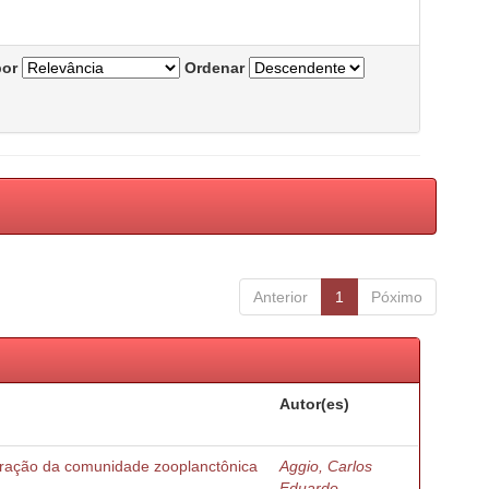
por
Ordenar
Anterior
1
Póximo
Autor(es)
turação da comunidade zooplanctônica
Aggio, Carlos
Eduardo