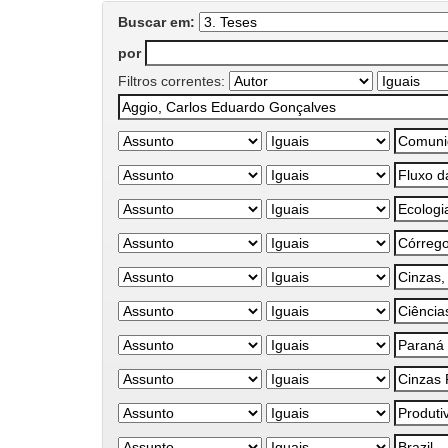
Buscar em:
por
Filtros correntes: