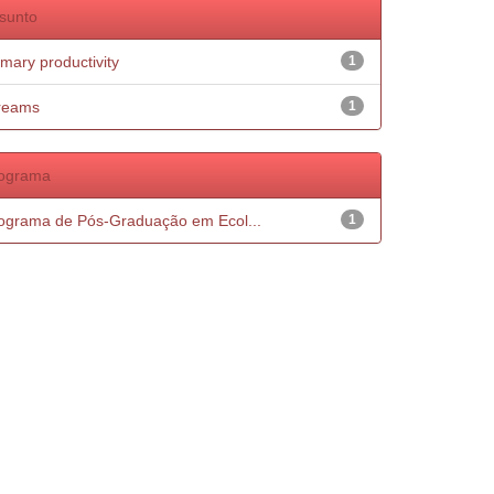
sunto
imary productivity
1
reams
1
ograma
ograma de Pós-Graduação em Ecol...
1