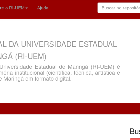
re o RI-UEM
Ajuda
AL DA UNIVERSIDADE ESTADUAL
GÁ (RI-UEM)
a Universidade Estadual de Maringá (RI-UEM) é
ria institucional (científica, técnica, artística e
e Maringá em formato digital.
Bu