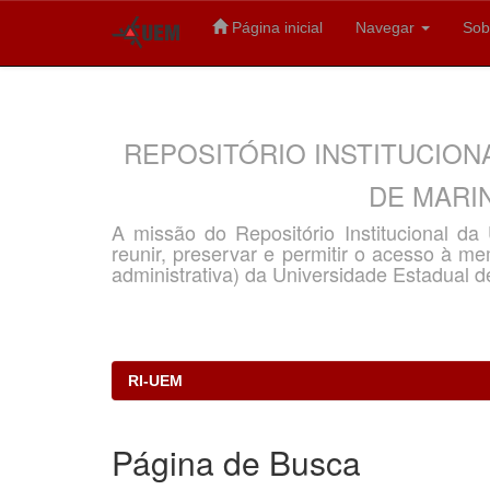
Página inicial
Navegar
Sob
Skip
navigation
REPOSITÓRIO INSTITUCION
DE MARIN
A missão do Repositório Institucional d
reunir, preservar e permitir o acesso à memó
administrativa) da Universidade Estadual d
RI-UEM
Página de Busca