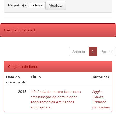
Registro(s)
Resultado 1-1 de 1.
Anterior
1
Póximo
Conjunto de itens:
Data do
Título
Autor(es)
documento
2015
Influência de macro-fatores na
Aggio,
estruturação da comunidade
Carlos
zooplanctônica em riachos
Eduardo
subtropicais.
Gonçalves