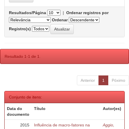
Resultados/Página
|
Ordenar registros por
Ordenar
Registro(s)
Resultado 1-1 de 1.
Anterior
1
Póximo
Conjunto de itens:
Data do
Título
Autor(es)
documento
2015
Influência de macro-fatores na
Aggio,