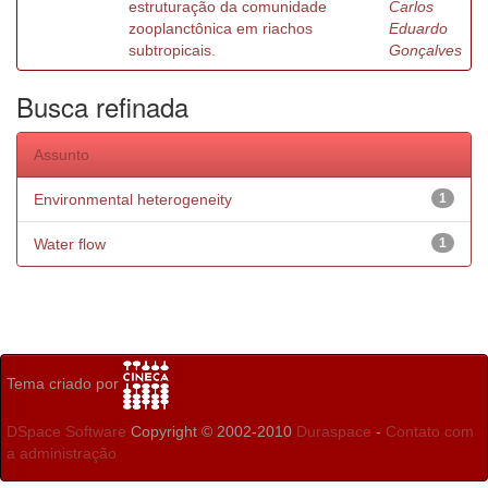
estruturação da comunidade
Carlos
zooplanctônica em riachos
Eduardo
subtropicais.
Gonçalves
Busca refinada
Assunto
Environmental heterogeneity
1
Water flow
1
Tema criado por
DSpace Software
Copyright © 2002-2010
Duraspace
-
Contato com
a administração