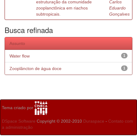
estruturação da comunidade
Carlos
zooplanctônica em riachos
Eduardo
subtropicais.
Gonçalves
Busca refinada
Assunto
Water flow
1
Zooplâncton de água doce
1
Tema criado por
DSpace Software
Copyright © 2002-2010
Duraspace
-
Contato com
a administração