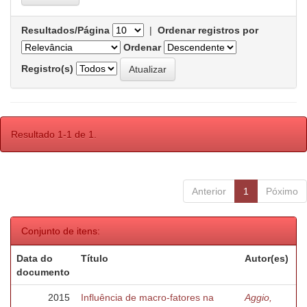
Resultados/Página
|
Ordenar registros por
Ordenar
Registro(s)
Resultado 1-1 de 1.
Anterior
1
Póximo
Conjunto de itens:
Data do
Título
Autor(es)
documento
2015
Influência de macro-fatores na
Aggio,