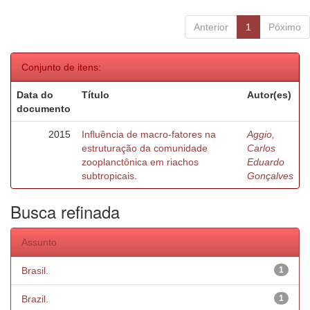
Anterior
1
Póximo
Conjunto de itens:
Data do
Título
Autor(es)
documento
2015
Influência de macro-fatores na
Aggio,
estruturação da comunidade
Carlos
zooplanctônica em riachos
Eduardo
subtropicais.
Gonçalves
Busca refinada
Assunto
Brasil.
1
Brazil.
1