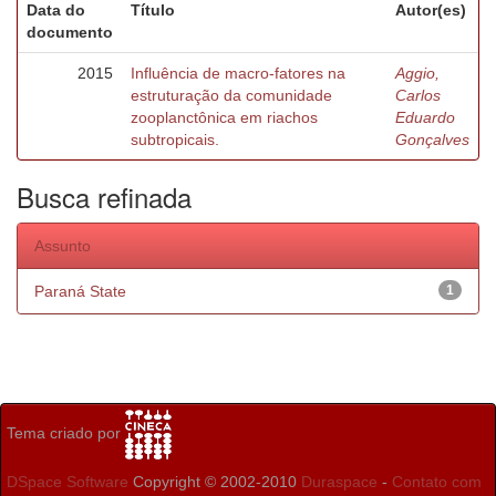
Data do
Título
Autor(es)
documento
2015
Influência de macro-fatores na
Aggio,
estruturação da comunidade
Carlos
zooplanctônica em riachos
Eduardo
subtropicais.
Gonçalves
Busca refinada
Assunto
Paraná State
1
Tema criado por
DSpace Software
Copyright © 2002-2010
Duraspace
-
Contato com