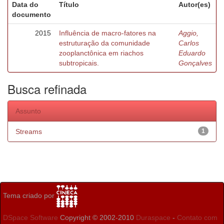
Data do
Título
Autor(es)
documento
2015
Influência de macro-fatores na
Aggio,
estruturação da comunidade
Carlos
zooplanctônica em riachos
Eduardo
subtropicais.
Gonçalves
Busca refinada
Assunto
Streams
1
Tema criado por
DSpace Software
Copyright © 2002-2010
Duraspace
-
Contato com