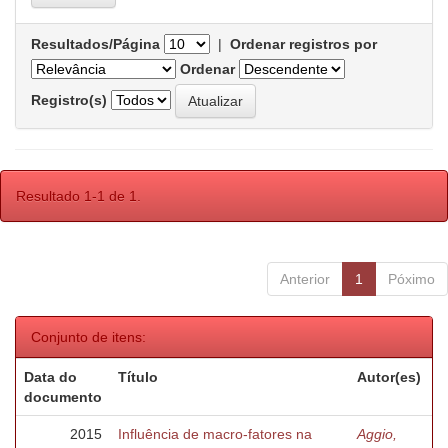
Resultados/Página
|
Ordenar registros por
Ordenar
Registro(s)
Resultado 1-1 de 1.
Anterior
1
Póximo
Conjunto de itens:
Data do
Título
Autor(es)
documento
2015
Influência de macro-fatores na
Aggio,