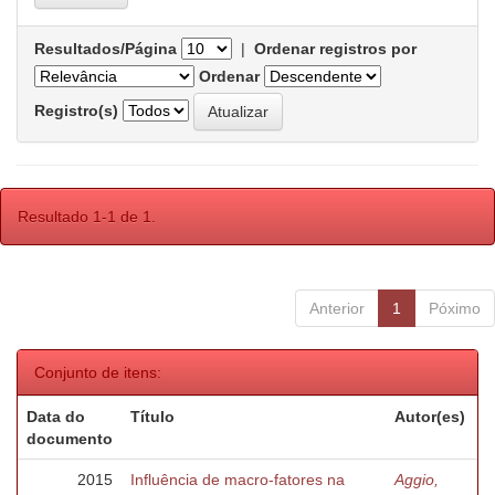
Resultados/Página
|
Ordenar registros por
Ordenar
Registro(s)
Resultado 1-1 de 1.
Anterior
1
Póximo
Conjunto de itens:
Data do
Título
Autor(es)
documento
2015
Influência de macro-fatores na
Aggio,