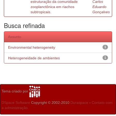
estruturação da comunidade
Carlos
zooplanctônica em riachos
Eduardo
subtropicais.
Gonçalves
Busca refinada
Assunto
Environmental heterogeneity
1
Heterogeneidade de ambientes
1
Tema criado por
DSpace Software
Copyright © 2002-2010
Duraspace
-
Contato com
a administração