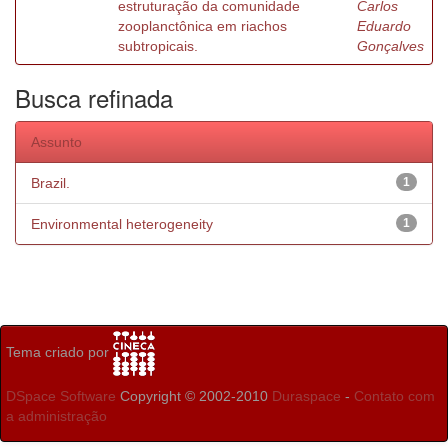
estruturação da comunidade
Carlos
zooplanctônica em riachos
Eduardo
subtropicais.
Gonçalves
Busca refinada
Assunto
Brazil.
1
Environmental heterogeneity
1
Tema criado por
DSpace Software
Copyright © 2002-2010
Duraspace
-
Contato com
a administração