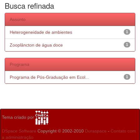
Busca refinada
Assunto
Heterogeneidade de ambientes
1
Zooplâncton de água doce
1
Programa
Programa de Pós-Graduação em Ecol...
1
Tema criado por
DSpace Software
Copyright © 2002-2010
Duraspace
-
Contato com
a administração