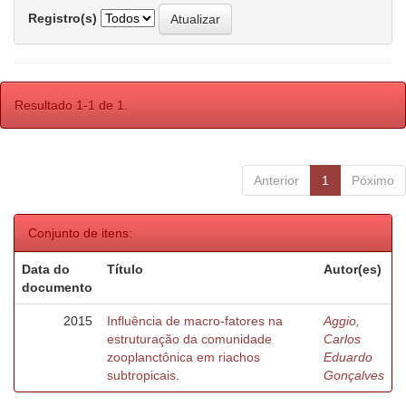
Registro(s)
Resultado 1-1 de 1.
Anterior
1
Póximo
Conjunto de itens:
Data do
Título
Autor(es)
documento
2015
Influência de macro-fatores na
Aggio,
estruturação da comunidade
Carlos
zooplanctônica em riachos
Eduardo
subtropicais.
Gonçalves