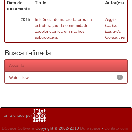
Data do
Título
Autor(es)
documento
2015
Influência de macro-fatores na
Aggio,
estruturação da comunidade
Carlos
zooplanctônica em riachos
Eduardo
subtropicais.
Gonçalves
Busca refinada
Assunto
Water flow
1
Tema criado por
DSpace Software
Copyright © 2002-2010
Duraspace
-
Contato com