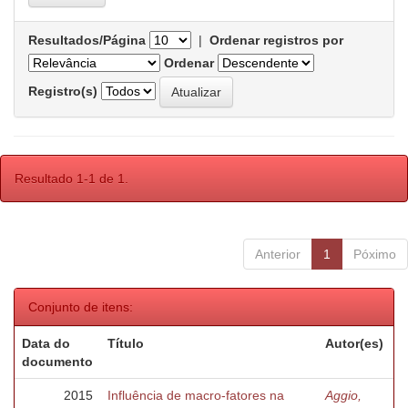
Resultados/Página
|
Ordenar registros por
Ordenar
Registro(s)
Resultado 1-1 de 1.
Anterior
1
Póximo
Conjunto de itens:
Data do
Título
Autor(es)
documento
2015
Influência de macro-fatores na
Aggio,