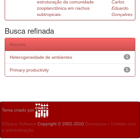
estruturação da comunidade
Carlos
zooplanctônica em riachos
Eduardo
subtropicais.
Gonçalves
Busca refinada
Assunto
Heterogeneidade de ambientes
1
Primary productivity
1
Tema criado por
DSpace Software
Copyright © 2002-2010
Duraspace
-
Contato com
a administração