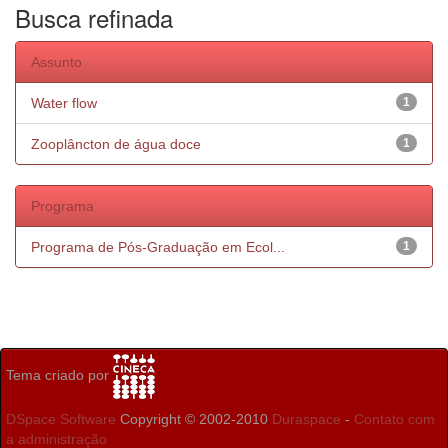
Busca refinada
Assunto
Water flow
1
Zooplâncton de água doce
1
Programa
Programa de Pós-Graduação em Ecol...
1
Tema criado por
DSpace Software
Copyright © 2002-2010
Duraspace
-
Contato com
a administração