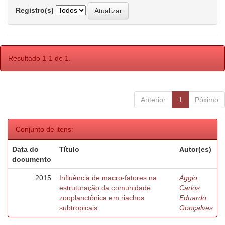
Registro(s)
Resultado 1-1 de 1.
Anterior
1
Póximo
Conjunto de itens:
Data do
Título
Autor(es)
documento
2015
Influência de macro-fatores na
Aggio,
estruturação da comunidade
Carlos
zooplanctônica em riachos
Eduardo
subtropicais.
Gonçalves