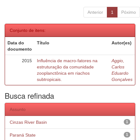
Anterior
1
Póximo
Conjunto de itens:
Data do
Título
Autor(es)
documento
2015
Influência de macro-fatores na
Aggio,
estruturação da comunidade
Carlos
zooplanctônica em riachos
Eduardo
subtropicais.
Gonçalves
Busca refinada
Assunto
Cinzas River Basin
1
Paraná State
1