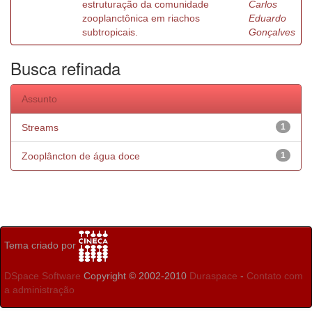
estruturação da comunidade
Carlos
zooplanctônica em riachos
Eduardo
subtropicais.
Gonçalves
Busca refinada
Assunto
Streams
1
Zooplâncton de água doce
1
Tema criado por
DSpace Software
Copyright © 2002-2010
Duraspace
-
Contato com
a administração