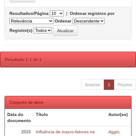
Resultados/Página
|
Ordenar registros por
Ordenar
Registro(s)
Resultado 1-1 de 1.
Anterior
1
Póximo
Conjunto de itens:
Data do
Título
Autor(es)
documento
2015
Influência de macro-fatores na
Aggio,