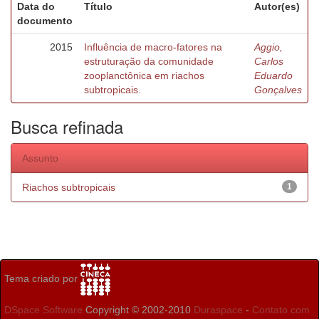
Data do
Título
Autor(es)
documento
2015
Influência de macro-fatores na
Aggio,
estruturação da comunidade
Carlos
zooplanctônica em riachos
Eduardo
subtropicais.
Gonçalves
Busca refinada
Assunto
Riachos subtropicais
1
Tema criado por
DSpace Software
Copyright © 2002-2010
Duraspace
-
Contato com