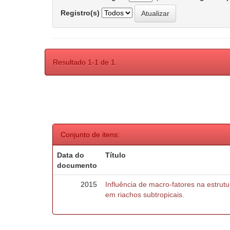
Registro(s)
Resultado 1-1 de 1.
Conjunto de itens:
Data do
Título
documento
2015
Influência de macro-fatores na estru
em riachos subtropicais.