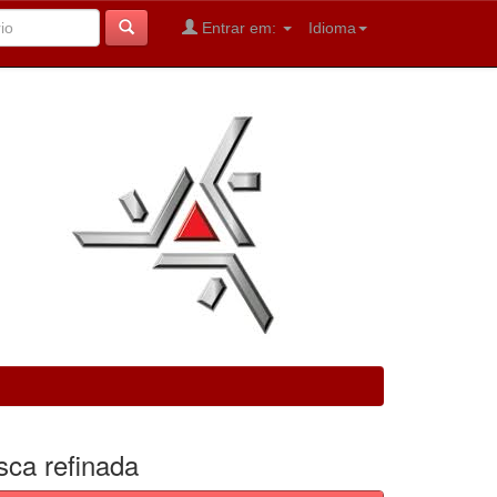
Entrar em:
Idioma
sca refinada