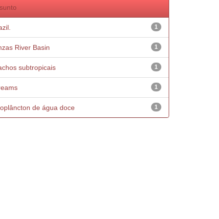
sunto
zil.
1
nzas River Basin
1
achos subtropicais
1
reams
1
oplâncton de água doce
1