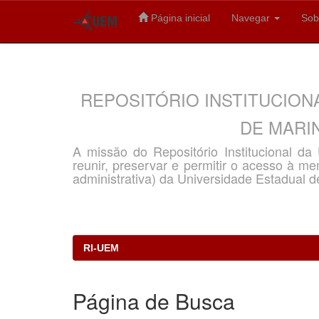
Página inicial
Navegar
Sob
Skip
navigation
REPOSITÓRIO INSTITUCION
DE MARIN
A missão do Repositório Institucional d
reunir, preservar e permitir o acesso à memó
administrativa) da Universidade Estadual d
RI-UEM
Página de Busca