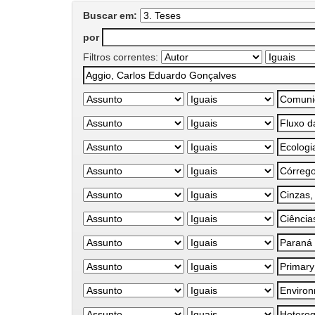
Buscar em:
por
Filtros correntes: