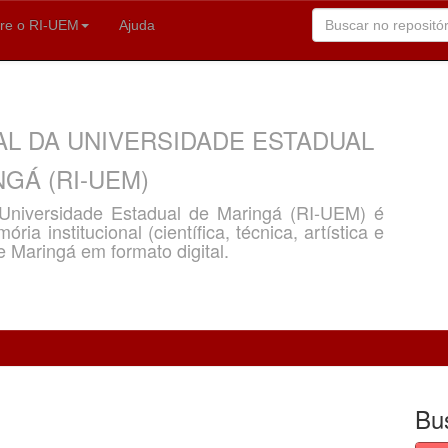
re o RI-UEM
Ajuda
AL DA UNIVERSIDADE ESTADUAL
GÁ (RI-UEM)
a Universidade Estadual de Maringá (RI-UEM) é
ria institucional (científica, técnica, artística e
e Maringá em formato digital.
Bu