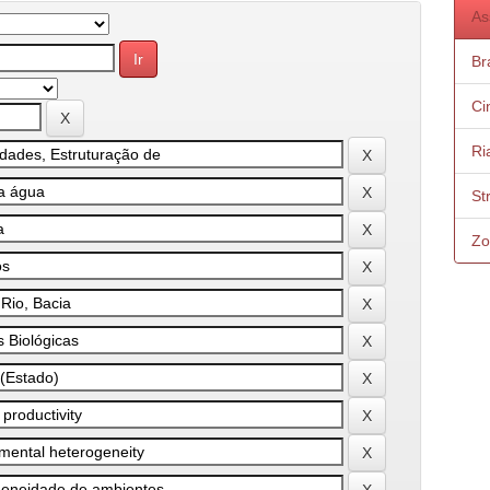
As
Bra
Ci
Ri
St
Zo